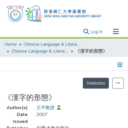
(current)
Log In
Research Outputs
Home
Chinese Language & Literature
Researchers
Chinese Language & Literature - Publication
《漢字的形態》
Organizations
Projects
Details
Events
Statistics
Theses
《漢字的形態》
Author(s)
王平教授
Date
2007
Issued