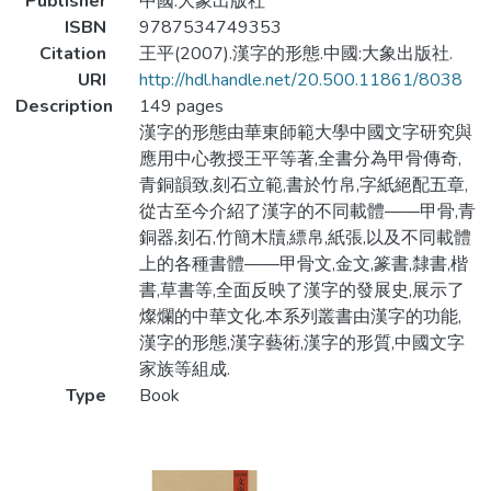
Publisher
中國:大象出版社
ISBN
9787534749353
Citation
王平(2007).漢字的形態.中國:大象出版社.
URI
http://hdl.handle.net/20.500.11861/8038
Description
149 pages
漢字的形態由華東師範大學中國文字研究與
應用中心教授王平等著,全書分為甲骨傳奇,
青銅韻致,刻石立範,書於竹帛,字紙絕配五章,
從古至今介紹了漢字的不同載體——甲骨,青
銅器,刻石,竹簡木牘,縹帛,紙張,以及不同載體
上的各種書體——甲骨文,金文,篆書,隸書,楷
書,草書等,全面反映了漢字的發展史,展示了
燦爛的中華文化.本系列叢書由漢字的功能,
漢字的形態,漢字藝術,漢字的形質,中國文字
家族等組成.
Type
Book