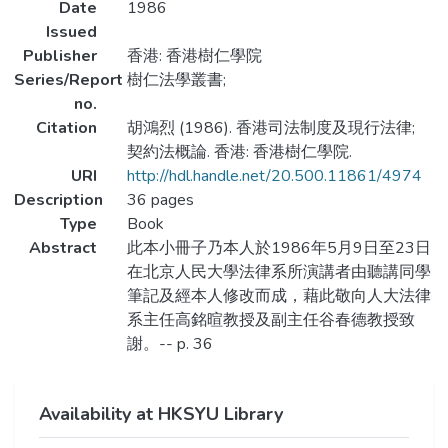
Date
1986
Issued
Publisher
香港: 香港樹仁學院
Series/Report
樹仁法學叢書;
no.
Citation
胡鴻烈 (1986). 香港司法制度及現行法律;
契約法概論. 香港: 香港樹仁學院.
URI
http://hdl.handle.net/20.500.11861/4974
Description
36 pages
Type
Book
Abstract
此本小冊子乃本人於1986年5月9日至23日
在北京人民大學法律系所演講者由聽講同學
筆記及經本人修改而成，藉此敬向人大法律
系主任高銘暄教授及副主任谷春德教授致
謝。-- p. 36
Availability at HKSYU Library