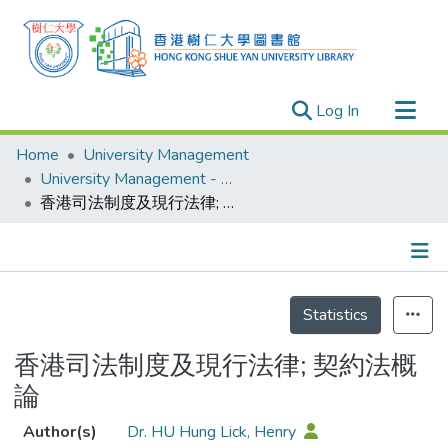
(current)
Log In
Research Outputs
Home
University Management
Researchers
University Management - Publication
香港司法制度及現行法律; 契約法概論
Organizations
Projects
Events
Details
Theses
Statistics
香港司法制度及現行法律; 契約法概
論
Author(s)
Dr. HU Hung Lick, Henry