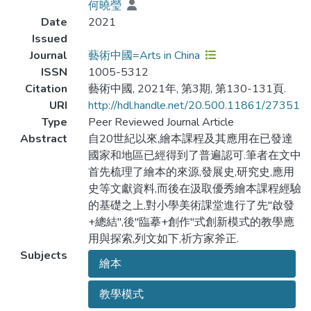
何曉瑩
Date
2021
Issued
Journal
藝術中國=Arts in China
ISSN
1005-5312
Citation
藝術中國, 2021年, 第3期, 第130-131頁.
URI
http://hdl.handle.net/20.500.11861/27351
Type
Peer Reviewed Journal Article
Abstract
自20世紀以來,繪本課程及其應用在已發達
國家和地區已經得到了普遍認可.筆者在文中
首先梳理了繪本的來源,發展史,研究史,應用
史等文獻資料,而後在汲取優秀繪本課程經驗
的基礎之上,對小學美術課堂進行了先"啟發
+總結",後"臨摹+創作"式創新模式的教學應
用與探索,列文如下,祈方家斧正.
Subjects
繪本
教學模式