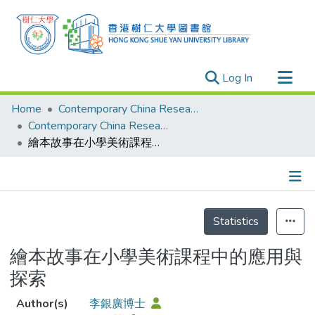
(current)
Log In
Research Outputs
Home
Contemporary China Research Center
Researchers
Contemporary China Research Center - Publication
繪本故事在小學美術課程中的應用與探索
Organizations
Projects
Events
Details
Theses
Statistics
繪本故事在小學美術課程中的應用與
探索
Author(s)
李銀廣博士