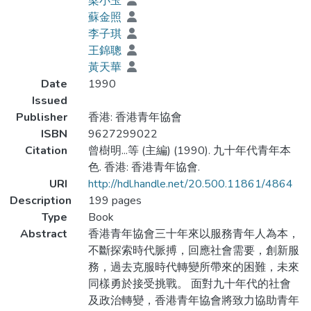
梁小玉
蘇金照
李子琪
王錦聰
黃天華
Date
1990
Issued
Publisher
香港: 香港青年協會
ISBN
9627299022
Citation
曾樹明...等 (主編) (1990). 九十年代青年本
色. 香港: 香港青年協會.
URI
http://hdl.handle.net/20.500.11861/4864
Description
199 pages
Type
Book
Abstract
香港青年協會三十年來以服務青年人為本，
不斷探索時代脈搏，回應社會需要，創新服
務，過去克服時代轉變所帶來的困難，未來
同樣勇於接受挑戰。 面對九十年代的社會
及政治轉變，香港青年協會將致力協助青年