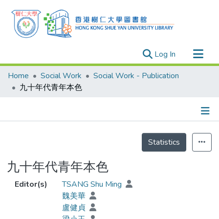
(current)
Log In
Research Outputs
Home
Social Work
Social Work - Publication
Researchers
九十年代青年本色
Organizations
Projects
Details
Events
Statistics
Theses
九十年代青年本色
Editor(s)
TSANG Shu Ming
魏美華
盧健貞