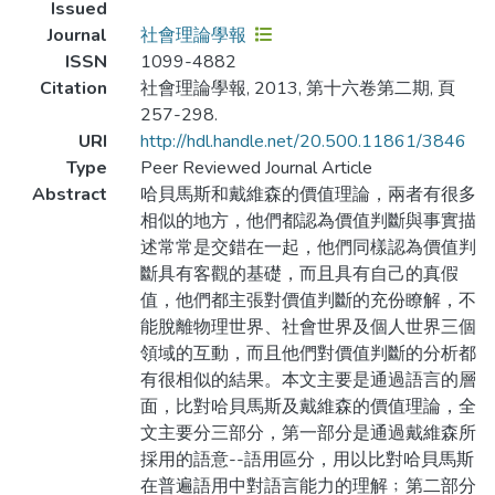
Issued
Journal
社會理論學報
ISSN
1099-4882
Citation
社會理論學報, 2013, 第十六卷第二期, 頁
257-298.
URI
http://hdl.handle.net/20.500.11861/3846
Type
Peer Reviewed Journal Article
Abstract
哈貝馬斯和戴維森的價值理論，兩者有很多
相似的地方，他們都認為價值判斷與事實描
述常常是交錯在一起，他們同樣認為價值判
斷具有客觀的基礎，而且具有自己的真假
值，他們都主張對價值判斷的充份瞭解，不
能脫離物理世界、社會世界及個人世界三個
領域的互動，而且他們對價值判斷的分析都
有很相似的結果。本文主要是通過語言的層
面，比對哈貝馬斯及戴維森的價值理論，全
文主要分三部分，第一部分是通過戴維森所
採用的語意--語用區分，用以比對哈貝馬斯
在普遍語用中對語言能力的理解﹔第二部分