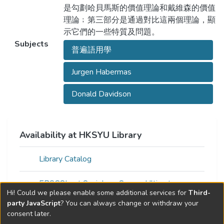
是勾劃哈貝馬斯的價值理論和戴維森的價值
理論﹔第三部分是通過對比這兩個理論，顯
示它們的一些特質及問題。
Subjects
普遍語用學
Jurgen Habermas
Donald Davidson
Availability at HKSYU Library
Library Catalog
EBSCOhost Sociology Source Ultimate
Hi! Could we please enable some additional services for
Third-
party JavaScript
? You can always change or withdraw your
consent later.