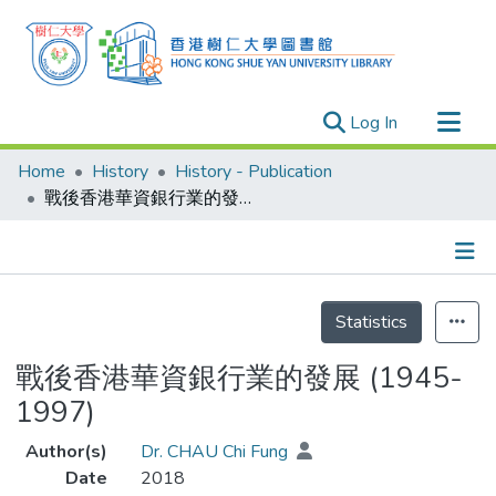
(current)
Log In
Research Outputs
Home
History
History - Publication
Researchers
戰後香港華資銀行業的發展 (1945-1997)
Organizations
Projects
Details
Events
Statistics
Theses
戰後香港華資銀行業的發展 (1945-
1997)
Author(s)
Dr. CHAU Chi Fung
Date
2018