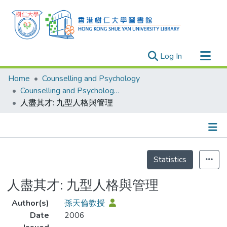
(current)
Log In
Research Outputs
Home
Counselling and Psychology
Researchers
Counselling and Psychology - Publication
人盡其才: 九型人格與管理
Organizations
Projects
Events
Details
Theses
Statistics
人盡其才: 九型人格與管理
Author(s)
孫天倫教授
Date
2006