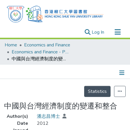
(current)
Log In
Research Outputs
Home
Economics and Finance
Researchers
Economics and Finance - Publication
中國與台灣經濟制度的變遷和整合
Organizations
Projects
Events
Details
Theses
Statistics
中國與台灣經濟制度的變遷和整合
Author(s)
潘志昌博士
Date
2012