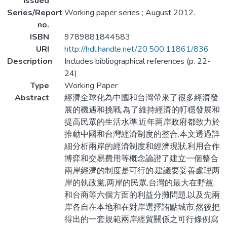
Issued
Series/Report
Working paper series ; August 2012.
no.
ISBN
9789881844583
URI
http://hdl.handle.net/20.500.11861/836
Description
Includes bibliographical references (p. 22-
24)
Type
Working Paper
Abstract
經濟全球化為中國和台灣帶來了很多經濟發
展的機遇和挑戰,為了維持經濟的帄穩發展和
提高民眾的生活水準,近年两岸政府都致力於
推動中國和台灣經濟制度的整合.本文透過詳
細分析兩岸的經濟制度和經濟現狀,利用合作
博弈和交易費用等概念論證了建立一個整合
兩岸經濟的制度是可行的.建議要妥善處理两
岸的執政黨,两岸的民眾,台灣的最大在野黨,
和台商等六個方面的利益分攤問題,以及先兩
岸各自在本地和在對岸選擇詴點城市,然後把
得出的一套規範兩岸經貿關係之可行條例寫