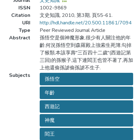
Journal
文史知識
ISSN
1002-9869
Citation
文史知識, 2010, 第3期, 頁55-61.
URI
http://hdl.handle.net/20.500.11861/7094
Type
Peer Reviewed Journal Article
Abstract
孫悟空是個神魔形象,很少有人關注他的年
齡,何況孫悟空到森羅殿上強索生死簿,勾掉
了猴類,本該享壽"三百四十二歲"(西遊記第
三回)的孫猴子,這下連閻王也管不著了,再加
上他還偷孫謔偷孫謔不生子.
Subjects
孫悟空
年齡
西遊記
神魔
閻王