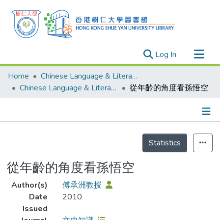
(current)
Log In
Research Outputs
Home
Chinese Language & Literature
Researchers
Chinese Language & Literature - Publication
從年齡的角度看孫悟空
Organizations
Projects
Details
Events
Statistics
Theses
從年齡的角度看孫悟空
Author(s)
傅承洲教授
Date
2010
Issued