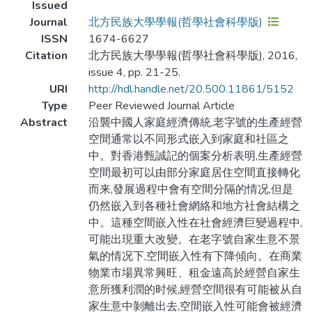
Issued
Journal
北方民族大學學報(哲學社會科學版)
ISSN
1674-6627
Citation
北方民族大學學報(哲學社會科學版), 2016,
issue 4, pp. 21-25.
URI
http://hdl.handle.net/20.500.11861/5152
Type
Peer Reviewed Journal Article
Abstract
沿襲中國人家庭經濟傳統,老字號的生產經營
空間通常以不同形式嵌入到家庭和社區之
中。對香港甄誠記的個案分析表明,生產經營
空間最初可以由部分家庭居住空間直接轉化
而来,發展過程中會有空間分隔的情况,但是
仍然嵌入到各種社會網絡和地方社會結構之
中。這種空間嵌入性在社會經濟巨變過程中,
可能出現重大改變。在老字號自家生意不景
氣的情况下,空間嵌入性有下降傾向。在商業
物業市場異常興旺、租金遠高於經營自家生
意所獲利潤的时候,經營空間很有可能被从自
家生意中剝離出去,空間嵌入性可能會被經濟