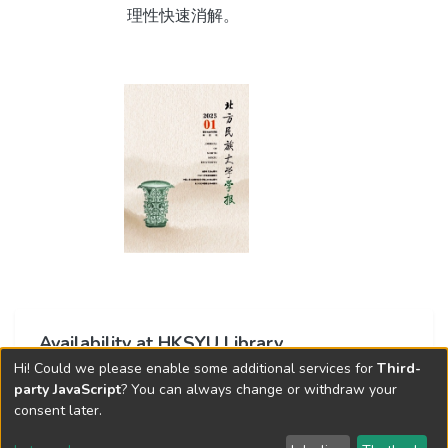
理性快速消解。
Availability at HKSYU Library
Hi! Could we please enable some additional services for
Third-
This item is currently not available.
party JavaScript
? You can always change or withdraw your
consent later.