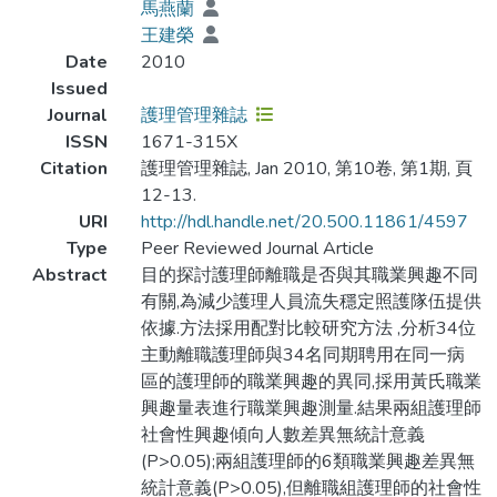
馬燕蘭
王建榮
Date
2010
Issued
Journal
護理管理雜誌
ISSN
1671-315X
Citation
護理管理雜誌, Jan 2010, 第10卷, 第1期, 頁
12-13.
URI
http://hdl.handle.net/20.500.11861/4597
Type
Peer Reviewed Journal Article
Abstract
目的探討護理師離職是否與其職業興趣不同
有關,為減少護理人員流失穩定照護隊伍提供
依據.方法採用配對比較研究方法 ,分析34位
主動離職護理師與34名同期聘用在同一病
區的護理師的職業興趣的異同,採用黃氏職業
興趣量表進行職業興趣測量.結果兩組護理師
社會性興趣傾向人數差異無統計意義
(P>0.05);兩組護理師的6類職業興趣差異無
統計意義(P>0.05),但離職組護理師的社會性