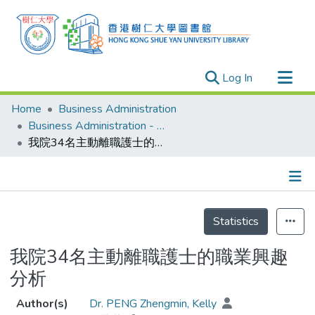
(current)
Log In
Research Outputs
Home
Business Administration
Researchers
Business Administration - Publication
我院34名主動離職護士的職業興趣分析
Organizations
Projects
Events
Details
Theses
Statistics
我院34名主動離職護士的職業興趣
分析
Author(s)
Dr. PENG Zhengmin, Kelly