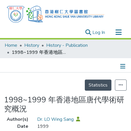
(current)
Log In
Research Outputs
Home
History
History - Publication
Researchers
1998~1999 年香港地區唐代學術研究概況
Organizations
Projects
Details
Events
Statistics
Theses
1998~1999 年香港地區唐代學術研
究概況
Author(s)
Dr. LO Wing Sang
Date
1999