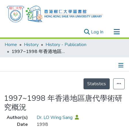
(current)
Log In
Research Outputs
Home
History
History - Publication
Researchers
1997~1998 年香港地區唐代學術研究概況
Organizations
Projects
Details
Events
Statistics
Theses
1997~1998 年香港地區唐代學術研
究概況
Author(s)
Dr. LO Wing Sang
Date
1998