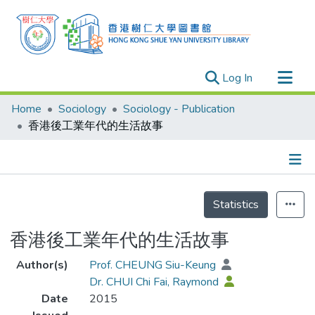
(current)
Log In
Research Outputs
Home
Sociology
Sociology - Publication
Researchers
香港後工業年代的生活故事
Organizations
Projects
Details
Events
Statistics
Theses
香港後工業年代的生活故事
Author(s)
Prof. CHEUNG Siu-Keung
Dr. CHUI Chi Fai, Raymond
Date
2015