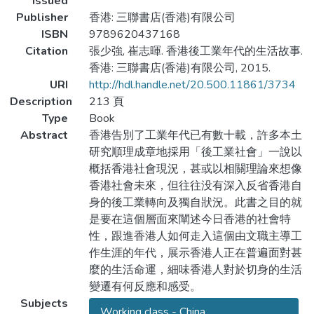
Issued
Publisher
香港: 三聯書店(香港)有限公司
ISBN
9789620437168
Citation
張少強, 崔志暉. 香港後工業年代的生活故事.
香港: 三聯書店(香港)有限公司, 2015.
URI
http://hdl.handle.net/20.500.11861/3734
Description
213 頁
Type
Book
Abstract
香港告別了工業年代已有數十載，許多本土
研究順理成章地採用「後工業社會」一說以
概括香港社會現況，甚或以相關理論來想像
香港社會未來，但往往没有深入反省香港自
身的後工業轉向及獨自狀況。此書之目的就
是要在這個層面來闡述今日香港的社會特
性，跟進香港人如何走入這個由文職主導工
作生涯的年代，展示香港人正在普遍面對甚
麼的生活命運，細味香港人對於切身的生活
變遷有何反應和感受。
Subjects
Working class - China...