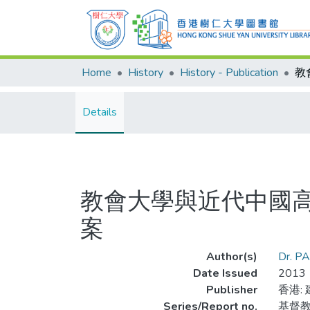
Home
History
History - Publication
Details
教會大學與近代中國高
案
Author(s)
Dr. P
Date Issued
2013
Publisher
香港:
Series/Report no.
基督教