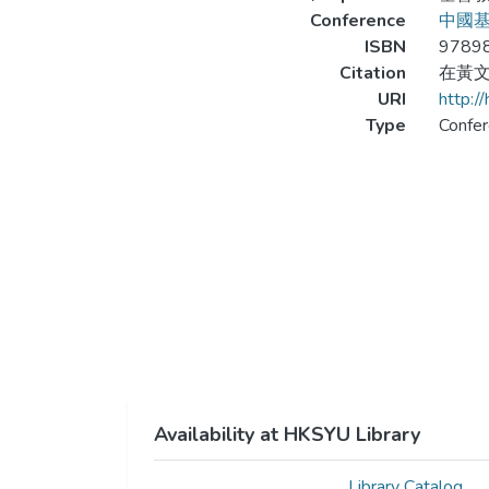
Conference
中國
ISBN
9789
Citation
在黃文江
URI
http:/
Type
Confer
Availability at HKSYU Library
Library Catalog