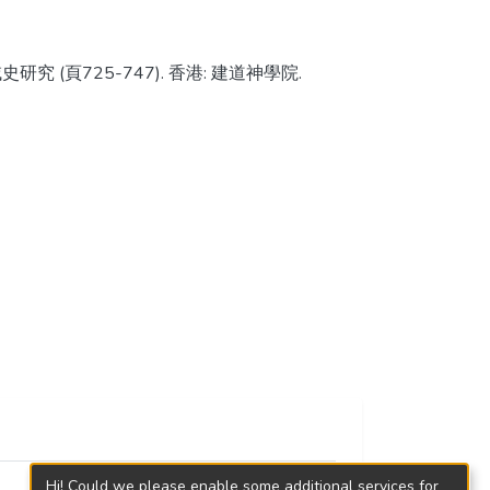
研究 (頁725-747). 香港: 建道神學院.
Hi! Could we please enable some additional services for