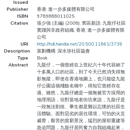
Issued
Publisher
香港: 進一步多媒體有限公司
ISBN
9789888011025
Citation
張少強 (主編) (2008). 舊區新語: 九龍仔社區
實踐與非政府組織. 香港: 進一步多媒體有限
公司.
URI
http://hdl.handle.net/20.500.11861/3736
Description
策劃機構: 深水埗社區協會
Type
Book
Abstract
九龍仔，一個曾經在上世紀六十年代容納了
十多萬人口的社區，到了今天已然消失得無
影無蹤，即使在香港地圖上，也只能從九龍
仔公園這個殘餘名稱中，得知它曾經存在
過。雖然，九龍仔總是一個無被官方採用的
地理用語，但對當地老街坊來說，九龍仔是
一段無法割捨、畢生都是難以忘懷的社區生
活體驗。面對惡劣的居住環境，可怕的火災
威脅，艱苦的貧窮景況，猛烈的屋邨重建等
急迫問題，九龍仔居民奮力自我組織起來，