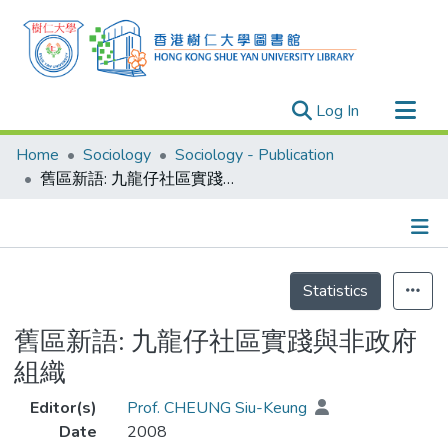
(current)
Log In
Research Outputs
Home
Sociology
Sociology - Publication
Researchers
舊區新語: 九龍仔社區實踐與非政府組織
Organizations
Projects
Details
Events
Statistics
Theses
舊區新語: 九龍仔社區實踐與非政府
組織
Editor(s)
Prof. CHEUNG Siu-Keung
Date
2008