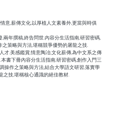
冶情意,薪傳文化,以厚植人文素養外,更當與時俱
兩年撰稿,終告問世.內容分生活指南,研習密碼,
作之策略與方法,堪稱競爭優勢的屠龍之技.
人才.美感鑑賞,情意陶冶,文化薪傳,為中文系之傳
材.本書下冊內容分生活指南,研習密碼,創作入門三
強調操作之策略與方法,結合大學語文研習,落實學
龍之技,堪稱核心通識的絕佳教材.