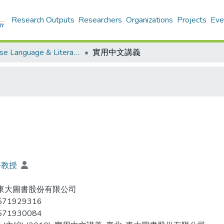
Research Outputs
Researchers
Organizations
Projects
Eve
Chinese Language & Literature - Publication
實用中文講義
評教授
 東大圖書股份有限公司
571929316
571930084