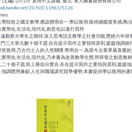
(主編) (2010). 實用中文講義. 臺北: 東大圖書股份有限公司.
/hdl.handle.net/20.500.11861/5126
umes
大學院校之國文教學,應該體用合一,學以致用.除持續鑑賞美感,陶
合實用化,生活化,現代化,創意化以進行寫作.
遠觀察大學生之期待,深入思考語文教學之社會功能,歷經六年研發,
門三大單元數十個子題,在在提示寫作之要領與原則,篇篇強調操
經世致用,乃古代士人的入世關懷;學用合一,為當今企業界最喜愛的
;實用化,生活化,現代化,乃本書為改善教學生態,所研發之創意教
,二十個子題,與上冊似分實合.在在提示寫作之要領與原則,篇篇
,強調體用兼顧.人生與職場講究競爭優勢,本書提供學以致用的屠