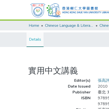
Home
Chinese Language & Literature
Details
實用中文講義
Editor(s)
張高
Date Issued
2010
Publisher
臺北:
ISBN
9789
9789