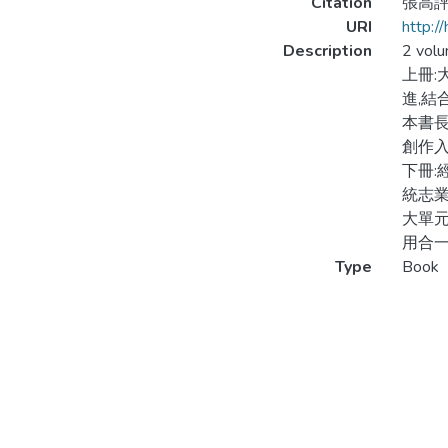
Citation
張高評 
URI
http:/
Description
2 vol
上冊:
進,結
本書長
創作入
下冊:
統志業
大單元
用合一
Type
Book