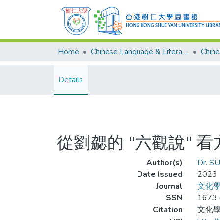
Home
Chinese Language & Literature
Details
從劉勰的 "六觀說" 
Author(s)
Dr. S
Date Issued
2023
Journal
文化學刊=
ISSN
1673
Citation
文化學刊