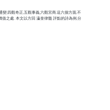
變,四觀奇正,五觀事義,六觀宮商.這六個方面,不
之處. 本文以方回 瀛奎律髓 評點的詩為例,分