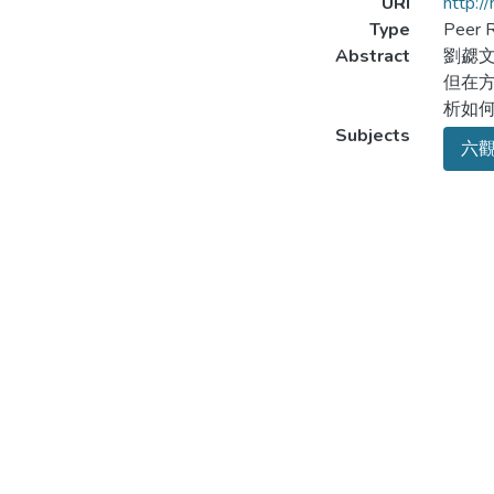
URI
http:/
Type
Peer R
Abstract
劉勰文
但在方
析如何
Subjects
六