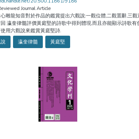
/hdl.handle.net/20.500.11861/9186
eviewed Journal Article
心雕龍知音對於作品的鑑賞提出六觀說:一觀位體,二觀置辭,三觀通
回 瀛奎律髓評價黃庭堅的詩歌中得到體現,而且亦能顯示詩歌有價值
使用六觀說來鑑賞黃庭堅詩.
觀說
瀛奎律髓
黃庭堅