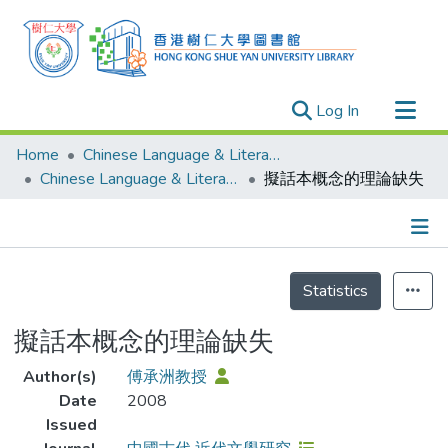
(current)
Log In
Research Outputs
Home
Chinese Language & Literature
Researchers
Chinese Language & Literature - Publication
擬話本概念的理論缺失
Organizations
Projects
Details
Events
Statistics
Theses
擬話本概念的理論缺失
Author(s)
傅承洲教授
Date
2008
Issued