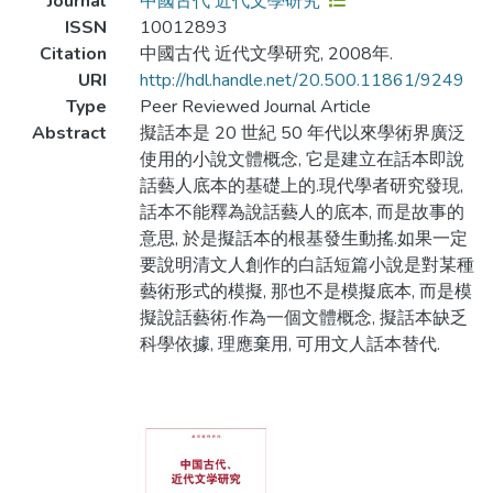
Journal
中國古代 近代文學研究
ISSN
10012893
Citation
中國古代 近代文學研究, 2008年.
URI
http://hdl.handle.net/20.500.11861/9249
Type
Peer Reviewed Journal Article
Abstract
擬話本是 20 世紀 50 年代以來學術界廣泛
使用的小說文體概念, 它是建立在話本即說
話藝人底本的基礎上的.現代學者研究發現,
話本不能釋為說話藝人的底本, 而是故事的
意思, 於是擬話本的根基發生動搖.如果一定
要說明清文人創作的白話短篇小說是對某種
藝術形式的模擬, 那也不是模擬底本, 而是模
擬說話藝術.作為一個文體概念, 擬話本缺乏
科學依據, 理應棄用, 可用文人話本替代.