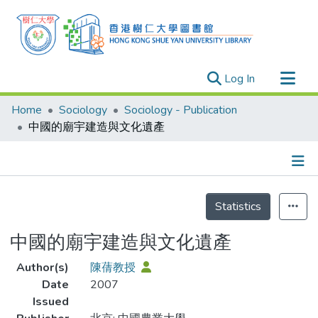
(current)
Log In
Research Outputs
Home
Sociology
Sociology - Publication
Researchers
中國的廟宇建造與文化遺產
Organizations
Projects
Details
Events
Statistics
Theses
中國的廟宇建造與文化遺產
Author(s)
陳蒨教授
Date
2007
Issued