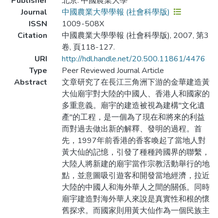
Publisher
北京: 中國農業大學
Journal
中國農業大學學報 (社會科學版)
ISSN
1009-508X
Citation
中國農業大學學報 (社會科學版), 2007, 第3
卷, 頁118-127.
URI
http://hdl.handle.net/20.500.11861/4476
Type
Peer Reviewed Journal Article
Abstract
文章研究了在長江三角洲下游的金華建造黃
大仙廟宇對大陸的中國人、香港人和國家的
多重意義。廟宇的建造被視為建構"文化遺
產"的工程，是一個為了現在和將來的利益
而對過去做出新的解釋、發明的過程。首
先，1997年前香港的香客喚起了當地人對
黃大仙的記憶，引發了種種跨國界的聯繫，
大陸人將新建的廟宇當作宗教活動舉行的地
點，並意圖吸引遊客和開發當地經濟，拉近
大陸的中國人和海外華人之間的關係。同時
廟宇建造對海外華人來說是真實性和根的懷
舊探求。而國家則用黃大仙作為一個民族主