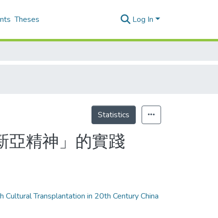
nts
Theses
Log In
Statistics
新亞精神」的實踐
ural Transplantation in 20th Century China