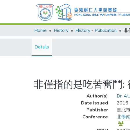
Home
History
History - Publication
Details
非僅指的是吃苦奮鬥:
Author(s)
Dr. AU
Date Issued
2015
Publisher
臺北市
Conference
北學南移國