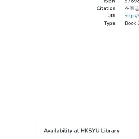
ISBN
9789
Citation
在區志堅
URI
http:/
Type
Book 
Availability at HKSYU Library