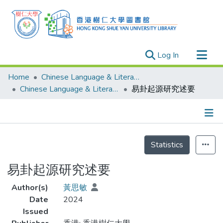
(current)
Log In
Research Outputs
Home
Chinese Language & Literature
Researchers
Chinese Language & Literature - Theses
易卦起源研究述要
Organizations
Projects
Details
Events
Statistics
Theses
易卦起源研究述要
Author(s)
黃思敏
Date
2024
Issued