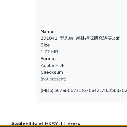
Name
201042_黃思敏_易卦起源研究述要.pdf
Size
1.77 MB
Format
Adobe PDF
Checksum
(not present)
(MD5):b67a8557ac4b75a42c783fbbd252
Availability at HKSYU Library