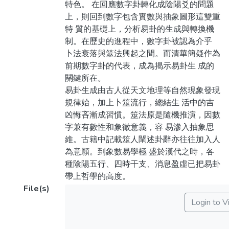
特色。 在回應數字卦轉化成陰陽爻的問題
上，則回到數字包含實數與抽象圖形這雙重
特 質的基礎上，分析易卦的生成與轉換機
制。在歷史的進程中，數字卦被認為介乎
卜法衰落與筮法興起之間。而清華簡疑作為
前期數字卦的代表，成為揭示易卦生 成的
關鍵所在。
易卦生成由古人從天文地理等自然現象發現
規律始，加上卜筮流行，總結生 活中的吉
凶悔吝漸成習慣。筮法原是隨機推演，因數
字兼有數性和象徵意義，容 易滲入抽象思
維。古籍中記載筮人闡述卦辭亦往往加入人
為意願。到象數易學極 盛於漢代之時，各
種陰陽五行、四時干支、消息盈虛已把易卦
帶上哲學的高度。
File(s)
Login to 