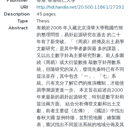
Publisher
香港: 香港樹仁大學
URI
http://hdl.handle.net/20.500.11861/27292
Description
45 pages
Type
Thesis
Abstract
有賴於2008 年入藏北京清華大學戰國竹簡
的整理問世，易卦起源研究在過去 的二十
年有了新突破。「《周易》經傳及出土易學
文獻研究」是其中學者參與最 多的課題，
又以出土數字卦為主要研究對象。前人多圍
繞《周易》或大衍筮數推 敲數字卦用數系
統，但隨研究的深入，發現先秦時已有不同
筮法並存，其中包含 「一」、「七」系
統。只有充分了解它們的推演機制，才能使
易學溯源更進一步。 本文旨在綜述自2000
年來最新的易卦起源研究，特別是數字卦和
筮法兩方面。 結合分析傳世文獻和出土文
獻，前者主要從《左傳》、《國語》中找出
春秋大國 筮例特徵，並對照地圖，繪製圖
表，嘗試找出不同筮法系統的地域分佈及其