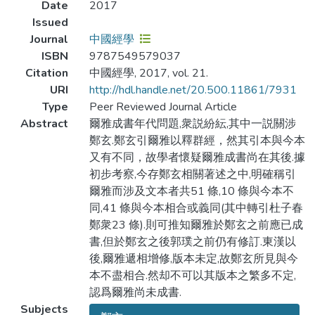
Date
2017
Issued
Journal
中國經學
ISBN
9787549579037
Citation
中國經學, 2017, vol. 21.
URI
http://hdl.handle.net/20.500.11861/7931
Type
Peer Reviewed Journal Article
Abstract
爾雅成書年代問題,衆説紛紜,其中一説關涉
鄭玄.鄭玄引爾雅以釋群經，然其引本與今本
又有不同，故學者懷疑爾雅成書尚在其後.據
初步考察,今存鄭玄相關著述之中,明確稱引
爾雅而涉及文本者共51 條,10 條與今本不
同,41 條與今本相合或義同(其中轉引杜子春
鄭衆23 條).則可推知爾雅於鄭玄之前應已成
書,但於鄭玄之後郭璞之前仍有修訂.東漢以
後,爾雅遞相增修,版本未定,故鄭玄所見與今
本不盡相合.然却不可以其版本之繁多不定,
認爲爾雅尚未成書.
Subjects