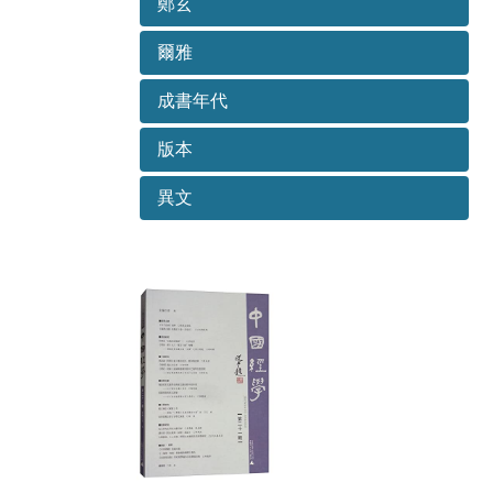
鄭玄
爾雅
成書年代
版本
異文