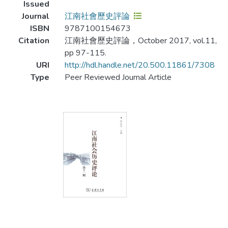
Issued
Journal
江南社會歷史評論
ISBN
9787100154673
Citation
江南社會歷史評論，October 2017, vol.11,
pp 97-115.
URI
http://hdl.handle.net/20.500.11861/7308
Type
Peer Reviewed Journal Article