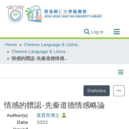
(current)
Log In
Research Outputs
Home
Chinese Language & Literature
Researchers
Chinese Language & Literature - Publication
情感的體認-先秦道德情感略論
Organizations
Projects
Events
Details
Theses
Statistics
情感的體認-先秦道德情感略論
Author(s)
黃君良博士
Date
2022