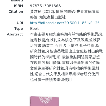
Issued
ISBN
9787513081368
Citation
黃君良 (2022). 情感的體認-先秦道德情感
略論. 知識產權出版社.
URI
http://hdl.handle.net/20.500.11861/9126
Type
Book
Abstract
本書主要介紹先秦時期有關情緒的學術思想,
從春秋開始,以孔孟為核心,下及戰國,並以郭
店竹書 語叢二 五行 及上博簡 孔子詩論 為
研究對象,分析這些戰國出土文獻折射出的戰
國時代的學術思潮. 最後重點闡述儒家思想
在現世的應用價值. 書稿以最新出圖的竹簡
文獻為主要研究對象,具有較強的學術原創
性,適合古代文學及相關專業學者研究使用,
也可供一般讀者學習使用.