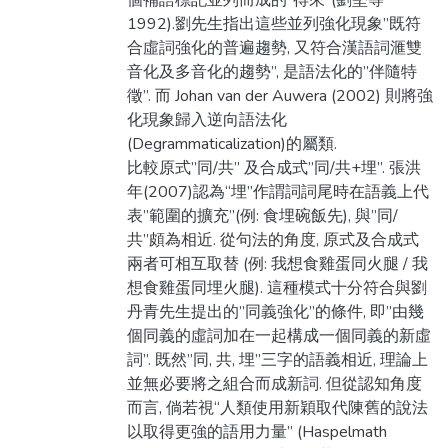
個補語標記並列而成的”得來”(劉堅等
1992).劉先生指出這些並列強化現象”既符
合虛詞強化的普遍趨勢, 又符合漢語詞滙雙
音化及多音化的趨勢”, 是語法化的”伴隨特
徵”. 而 Johan van der Auwera (2002) 則將強
化現象歸入逆向語法化
(Degrammaticalization)的屬類.
比較原式”同/共” 及合成式”同/共+埋”. 張洪
年(2007)認為“埋”作謂詞詞尾時在語義上代
表”範圍的擴充”(例: 食埋碗飯先), 與”同/
共”頗為相近. 從句法的角度, 原式及合成式
兩者可相互取替 (例: 我想食雞蛋同火腿 / 我
想食雞蛋同埋火腿). 這種模式十分符合與劉
丹青先生提出的”同義強化”的條件, 即”由幾
個同義的虛詞加在一起構成一個同義的新虛
詞”. 既然”同, 共, 埋”三字的語義相近, 理論上
並無必要將之組合而成新詞. 但從認知角度
而言, 倘若視“人類使用新穎取代陳舊的說法
以取得更強的語用力量” (Haspelmath