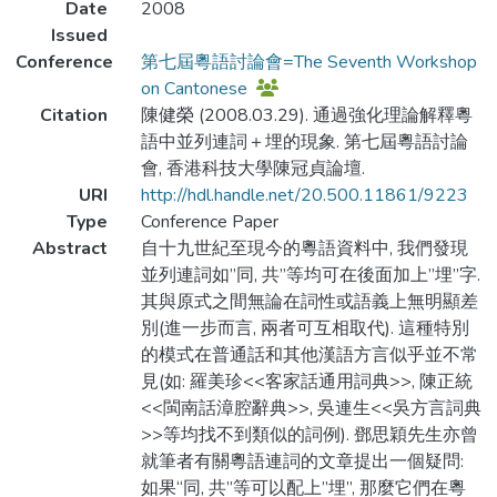
Date
2008
Issued
Conference
第七屆粵語討論會=The Seventh Workshop
on Cantonese
Citation
陳健榮 (2008.03.29). 通過強化理論解釋粵
語中並列連詞＋埋的現象. 第七屆粵語討論
會, 香港科技大學陳冠貞論壇.
URI
http://hdl.handle.net/20.500.11861/9223
Type
Conference Paper
Abstract
自十九世紀至現今的粵語資料中, 我們發現
並列連詞如”同, 共”等均可在後面加上”埋”字.
其與原式之間無論在詞性或語義上無明顯差
別(進一步而言, 兩者可互相取代). 這種特別
的模式在普通話和其他漢語方言似乎並不常
見(如: 羅美珍<<客家話通用詞典>>, 陳正統
<<閩南話漳腔辭典>>, 吳連生<<吳方言詞典
>>等均找不到類似的詞例). 鄧思穎先生亦曾
就筆者有關粵語連詞的文章提出一個疑問:
如果“同, 共”等可以配上”埋”, 那麼它們在粵