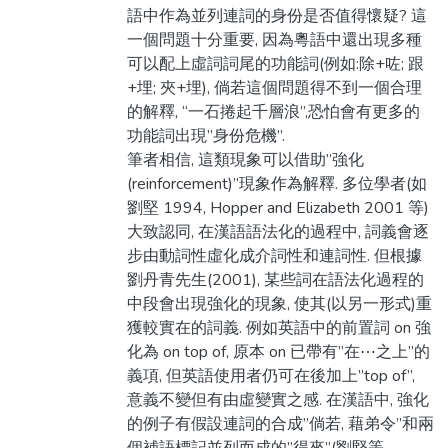
語中作為並列連詞的身份是否值得懷疑? 這
一個問題十分重要, 因為粵語中還出現多種
可以配上虛詞詞尾的功能詞(例如:除+咗; 跟
+埋; 夾+埋), 倘若這個問題得不到一個合理
的解釋, “一石捲起千層浪”,恐怕會有更多的
功能詞出現”身份危機”.
筆者相信, 這類現象可以借助”強化
(reinforcement)”現象作為解釋. 多位學者(如
劉堅 1994, Hopper and Elizabeth 2001 等)
大致認同, 在漢語語法化的過程中, 詞義會逐
步由動詞性虛化成介詞性和連詞性. 但根據
劉丹青先生(2001), 某些詞在語法化過程的
中段會出現強化的現象, 使其(以另一形式)重
獲較實在的詞義. 例如英語中的前置詞 on 強
化為 on top of, 原本 on 已帶有”在⋯之上”的
義項, 但英語使用者仍可在後加上”top of”,
意義不變但有由虛變實之感. 在漢語中, 強化
的例子有假設連詞的合成”倘若, 藉弟令”和兩