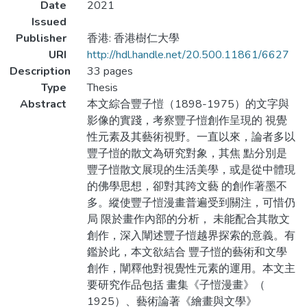
Date
2021
Issued
Publisher
香港: 香港樹仁大學
URI
http://hdl.handle.net/20.500.11861/6627
Description
33 pages
Type
Thesis
Abstract
本文綜合豐子愷（1898-1975）的文字與
影像的實踐，考察豐子愷創作呈現的 視覺
性元素及其藝術視野。一直以來，論者多以
豐子愷的散文為研究對象，其焦 點分別是
豐子愷散文展現的生活美學，或是從中體現
的佛學思想，卻對其跨文藝 的創作著墨不
多。縱使豐子愷漫畫普遍受到關注，可惜仍
局 限於畫作內部的分析， 未能配合其散文
創作，深入闡述豐子愷越界探索的意義。有
鑑於此，本文欲結合 豐子愷的藝術和文學
創作，闡釋他對視覺性元素的運用。本文主
要研究作品包括 畫集《子愷漫畫》（
1925）、藝術論著《繪畫與文學》