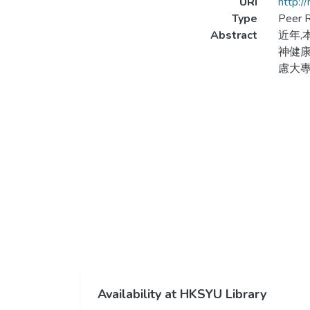
URI
http:/
Type
Peer R
Abstract
近年,
神健康
慮大專
Availability at HKSYU Library