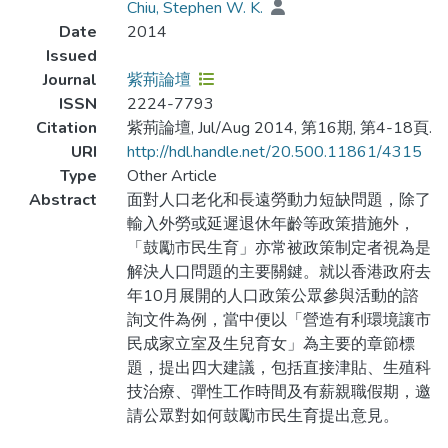
Chiu, Stephen W. K.
Date
2014
Issued
Journal
紫荊論壇
ISSN
2224-7793
Citation
紫荊論壇, Jul/Aug 2014, 第16期, 第4-18頁.
URI
http://hdl.handle.net/20.500.11861/4315
Type
Other Article
Abstract
面對人口老化和長遠勞動力短缺問題，除了
輸入外勞或延遲退休年齡等政策措施外，
「鼓勵市民生育」亦常被政策制定者視為是
解決人口問題的主要關鍵。就以香港政府去
年10月展開的人口政策公眾參與活動的諮
詢文件為例，當中便以「營造有利環境讓市
民成家立室及生兒育女」為主要的章節標
題，提出四大建議，包括直接津貼、生殖科
技治療、彈性工作時間及有薪親職假期，邀
請公眾對如何鼓勵市民生育提出意見。