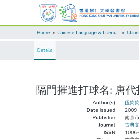
Home
Chinese Language & Literature
Details
隔門摧進打球名: 唐
Author(s)
伍鈞
Date Issued
2009
Publisher
南京市
Journal
古典
ISSN
1006