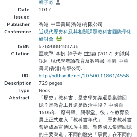
韓子奇
Date
2017
Issued
Publisher
香港: 中華書局(香港)有限公司
Conference
近現代歷史科及其相關課題教科書國際學術
研討會
ISBN
9789888488735
Citation
區志堅, 李帆, 韓子奇 (主編) (2017). 知識與
認同: 現代學者論教育及教科書. 香港: 中華
書局(香港)有限公司.
URI
http://hdl.handle.net/20.500.11861/4558
Description
729 pages
Type
Book
Abstract
「歷史」教科書，是史學知識還是集體回
憶？是教育工具還是政治手段？ 中國自
1905年「廢科舉、興學堂」後，在教育發
展上正式進入「教科書年代」。歷史教科書
曾經成為宣傳民族主義、塑造國民集體回憶
的主要渠道，不同的歷史「事實」在不同的