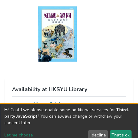
Availability at HKSYU Library
Library Catalog
Hi! Could we please enable some additional services for
Third-
party JavaScript
? You can always change or withdraw your
consent later.
Let me choose
I decline
That's ok
Cookie settings
Send Feedback