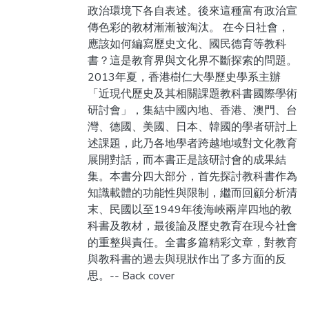
政治環境下各自表述。後來這種富有政治宣
傳色彩的教材漸漸被淘汰。 在今日社會，
應該如何編寫歷史文化、國民德育等教科
書？這是教育界與文化界不斷探索的問題。
2013年夏，香港樹仁大學歷史學系主辦
「近現代歷史及其相關課題教科書國際學術
研討會」，集結中國內地、香港、澳門、台
灣、德國、美國、日本、韓國的學者研討上
述課題，此乃各地學者跨越地域對文化教育
展開對話，而本書正是該研討會的成果結
集。本書分四大部分，首先探討教科書作為
知識載體的功能性與限制，繼而回顧分析清
末、民國以至1949年後海峽兩岸四地的教
科書及教材，最後論及歷史教育在現今社會
的重整與責任。全書多篇精彩文章，對教育
與教科書的過去與現狀作出了多方面的反
思。-- Back cover