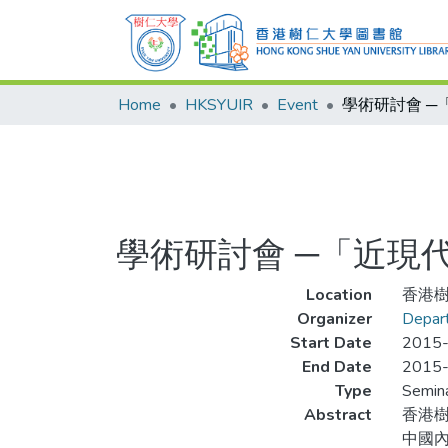
Home
HKSYUIR
Event
學術研討會 ─「近現
Location
香港
Organizer
Depart
Start Date
2015
End Date
2015
Type
Semin
Abstract
香港樹
中國