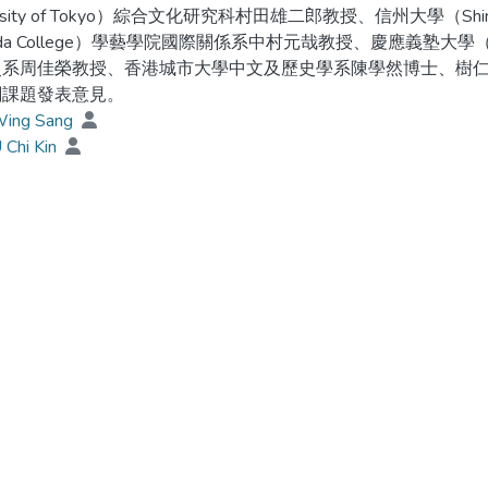
ersity of Tokyo）綜合文化研究科村田雄二郎教授、信州大學（Shi
uda College）學藝學院國際關係系中村元哉教授、慶應義塾大學（Ke
史系周佳榮教授、香港城市大學中文及歷史學系陳學然博士、樹
關課題發表意見。
Wing Sang
 Chi Kin