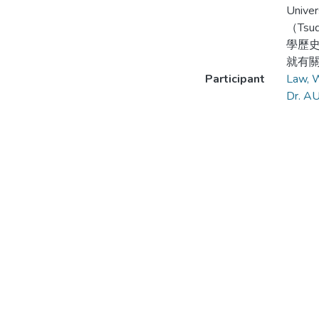
Univ
（Ts
學歷
就有
Participant
Law, 
Dr. AU