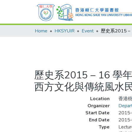
Home
HKSYUIR
Event
歷史系2015 – 1
西方文化與傳統風水
Location
香港
Organizer
Depart
Start Date
2015
End Date
2015
Type
Lectur