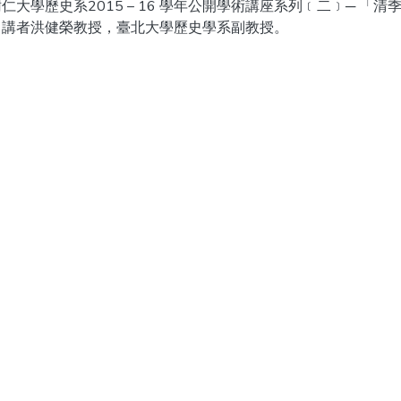
仁大學歷史系2015 – 16 學年公開學術講座系列﹝二﹞─ 
，講者洪健榮教授，臺北大學歷史學系副教授。