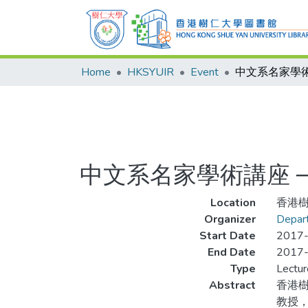
Home
HKSYUIR
Event
中文系名家學術講座 
Location
香港樹
Organizer
Depart
Start Date
2017
End Date
2017
Type
Lectur
Abstract
香港
教授