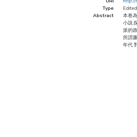
URI
http:/
Type
Edite
Abstract
本卷
小說,
派的政
所謂廉
年代 