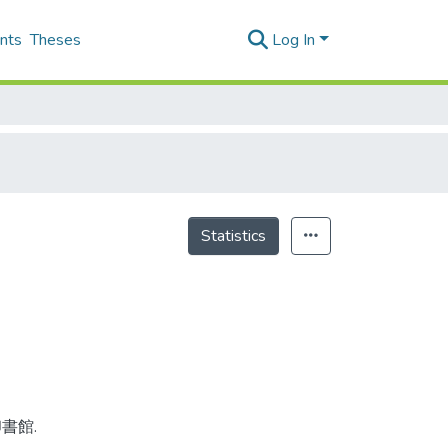
nts
Theses
Log In
Statistics
印書館.