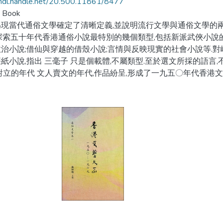
/hdl.handle.net/20.500.11861/8477
d Book
為現當代通俗文學確定了清晰定義,並說明流行文學與通俗文學的
探索五十年代香港通俗小說最特別的幾個類型,包括新派武俠小說
治小說;借仙與穿越的借殼小說;言情與反映現實的社會小說等.對
紙小說,指出 三毫子 只是個載體,不屬類型.至於選文所採的語言,
對立的年代 文人賣文的年代,作品紛呈,形成了一九五〇年代香港文