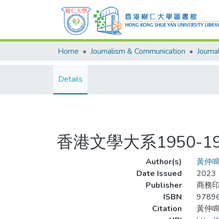
Home
Journalism & Communication
Details
香港文學大系1950-1
Author(s)
黃仲
Date Issued
2023
Publisher
商務
ISBN
9789
Citation
黃仲鳴 