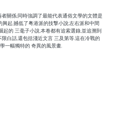
兩者關係;同時強調了最能代表通俗文學的文體是
的興起,撼低了粤港派的技撃小說;左右派和中間
崛起的 三毫子小說,本卷都有追索選錄,並追溯到
不限白話,還包括淺近文言 三及第等.這在冷戰的
學一幅獨特的 奇異的風景畫.